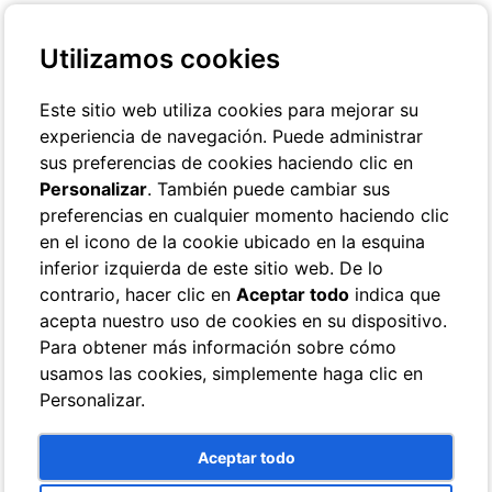
+39 3401029467
Contactos
Utilizamos cookies
Online Check-In
Reservas On-line
Este sitio web utiliza cookies para mejorar su
experiencia de navegación. Puede administrar
Toggle navigation
sus preferencias de cookies haciendo clic en
Habitaciones
Personalizar
. También puede cambiar sus
Hotel
preferencias en cualquier momento haciendo clic
Classic
en el icono de la cookie ubicado en la esquina
Superior
Deluxe
inferior izquierda de este sitio web. De lo
Single
contrario, hacer clic en
Aceptar todo
indica que
Los Cuartos de baño
acepta nuestro uso de cookies en su dispositivo.
Villa
Las habitaciones con vistas al mar
Para obtener más información sobre cómo
Las habitaciones con vista al jardÃ­n
usamos las cookies, simplemente haga clic en
Los Cuartos de baño
Personalizar.
Los Servicios
Breeze Lounge Bar
Piscina con terraza y vistas al mar
Aceptar todo
Galería de fotos
Fotos del Hotel