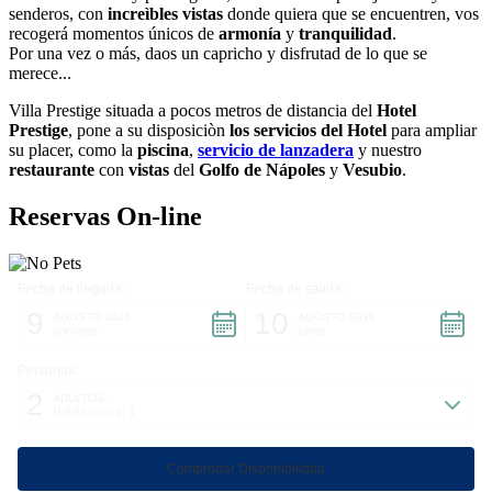
senderos, con
increìbles vistas
donde quiera que se encuentren, vos
recogerá momentos únicos de
armonía
y
tranquilidad
.
Por una vez o más, daos un capricho y disfrutad de lo que se
merece...
Villa Prestige situada a pocos metros de distancia del
Hotel
Prestige
, pone a su disposiciòn
los servicios del Hotel
para ampliar
su placer, como la
piscina
,
servicio de lanzadera
y nuestro
restaurante
con
vistas
del
Golfo de Nápoles
y
Vesubio
.
Reservas On-line
Fecha de llegada:
Fecha de salida:
9
10
AGOSTO 2026
AGOSTO 2026
domingo
lunes
Personas:
2
ADULTOS:
Habitaciones: 1