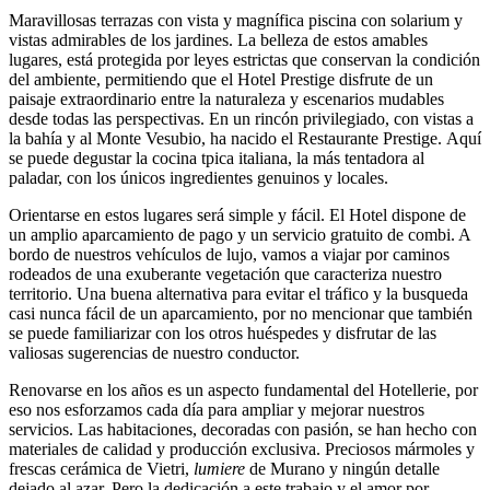
Maravillosas terrazas con vista y magnífica piscina con solarium y
vistas admirables de los jardines. La belleza de estos amables
lugares, está protegida por leyes estrictas que conservan la condición
del ambiente, permitiendo que el Hotel Prestige disfrute de un
paisaje extraordinario entre la naturaleza y escenarios mudables
desde todas las perspectivas. En un rincón privilegiado, con vistas a
la bahía y al Monte Vesubio, ha nacido el Restaurante Prestige. Aquí
se puede degustar la cocina tpica italiana, la más tentadora al
paladar, con los únicos ingredientes genuinos y locales.
Orientarse en estos lugares será simple y fácil. El Hotel dispone de
un amplio aparcamiento de pago y un servicio gratuito de combi. A
bordo de nuestros vehículos de lujo, vamos a viajar por caminos
rodeados de una exuberante vegetación que caracteriza nuestro
territorio. Una buena alternativa para evitar el tráfico y la busqueda
casi nunca fácil de un aparcamiento, por no mencionar que también
se puede familiarizar con los otros huéspedes y disfrutar de las
valiosas sugerencias de nuestro conductor.
Renovarse en los años es un aspecto fundamental del Hotellerie, por
eso nos esforzamos cada día para ampliar y mejorar nuestros
servicios. Las habitaciones, decoradas con pasión, se han hecho con
materiales de calidad y producción exclusiva. Preciosos mármoles y
frescas cerámica de Vietri,
lumiere
de Murano y ningún detalle
dejado al azar. Pero la dedicación a este trabajo y el amor por