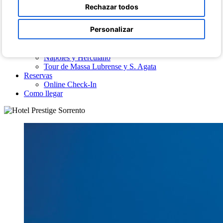
Fotos de la Villa
Rechazar todos
Servicio gratuito de lanzadera
Excursiones y Traslados
Personalizar
Traslado privado en coche de lujo o en minivan de lujo
Costa de Amalfi
Pompeya y La costa Sorrentina
Nápoles y Herculano
Tour de Massa Lubrense y S. Agata
Reservas
Online Check-In
Como llegar